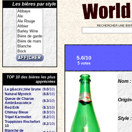
Les bières par style
RECHERCHER UNE BIER
5.6/10
5 votes
TOP 10 des bières les plus
Nom :
appréciées
La g&acirc;tine brune
(
9.0
/10)
Natural Mystick
(
8.6
/10)
Queue de Charue
Origin
(
8.3
/10)
Ambr&eacute;e
Red Erik
(
8.3
/10)
Chimay Bleue
(
8.3
/10)
Tripel Karmeliet
(
8.2
/10)
Style :
Trappistes Rochefort
(
8.2
/10)
10
Blanche de