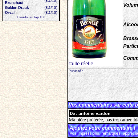
(
8.1
/10)
Brunehaut
Volum
Gulden Draak
(
8.1
/10)
Orval
(
8.1
/10)
Etendre au top 100
Alcool
Brasse
Particu
Comme
taille réelle
Publicité :
Vos commentaires sur cette b
antoine vardon
De :
Ma bière préférée, pas trop amer, b
Ajoutez votre commentaire !
Vos impressions, remarques, appréciat